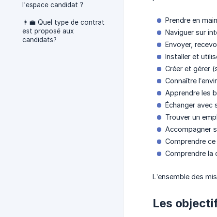
l'espace candidat ?
Prendre en main
👨‍💼 Quel type de contrat
est proposé aux
Naviguer sur int
candidats?
Envoyer, recevoi
Installer et uti
Créer et gérer 
Connaître l’env
Apprendre les b
Échanger avec 
Trouver un empl
Accompagner so
Comprendre ce 
Comprendre la c
L’ensemble des miss
Les objecti