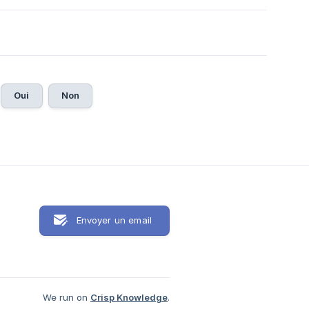
Oui
Non
Envoyer un email
We run on
Crisp Knowledge
.