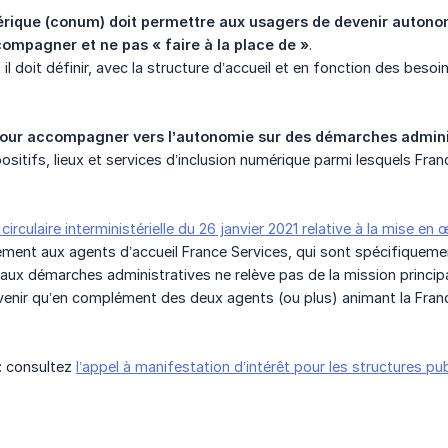
rique (conum) doit permettre aux usagers de devenir autonomes
ompagner et ne pas « faire à la place de »
.
il doit définir, avec la structure d’accueil et en fonction des beso
r pour accompagner vers l’autonomie sur des démarches admini
positifs, lieux et services d’inclusion numérique parmi lesquels Fr
rculaire interministérielle du 26 janvier 2021 relative à la mise en
rement aux agents d’accueil France Services, qui sont spécifiqueme
x démarches administratives ne relève pas de la mission principal
enir qu’en complément des deux agents (ou plus) animant la France
 : consultez
l’appel à manifestation d’intérêt pour les structures pu